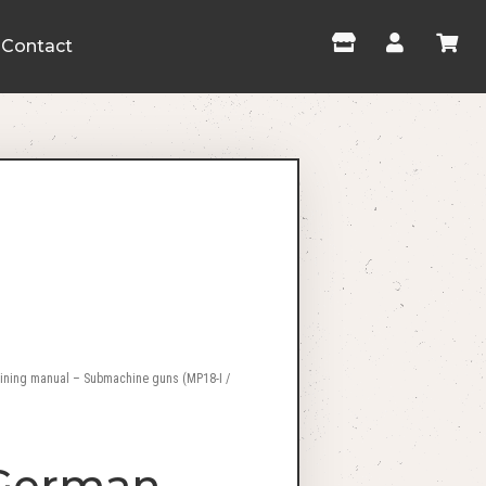
Contact
aining manual – Submachine guns (MP18-I /
 German