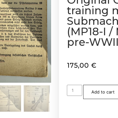
training 
Submach
(MP18-I /
pre-WWII 
175,00
€
Add to cart