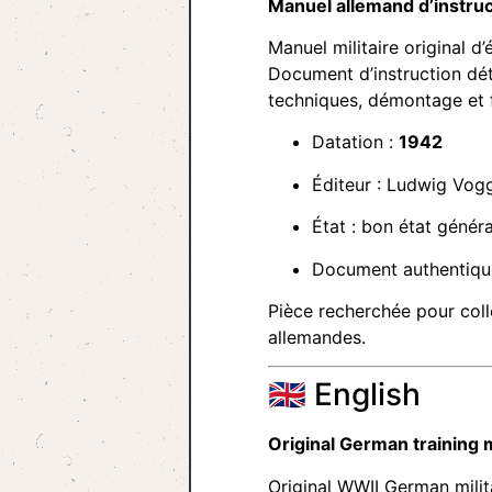
Manuel allemand d’instruc
Manuel militaire original d
Document d’instruction dét
techniques, démontage et 
Datation :
1942
Éditeur : Ludwig Vog
État : bon état généra
Document authentique
Pièce recherchée pour col
allemandes.
🇬🇧 English
Original German training
Original WWII German milit