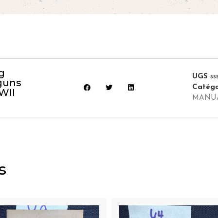
g
UGS
ss
guns
Catégo
WII
MANU
s