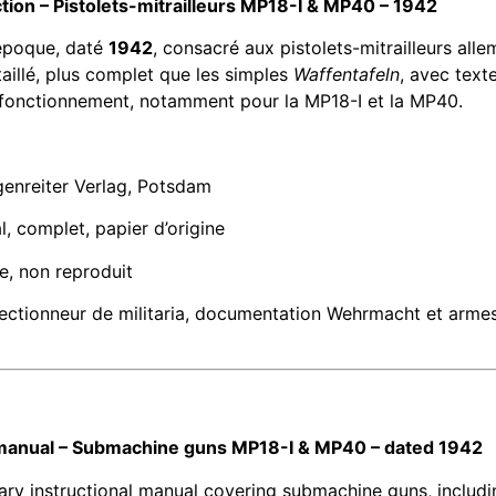
tion – Pistolets-mitrailleurs MP18-I & MP40 – 1942
’époque, daté
1942
, consacré aux pistolets-mitrailleurs all
aillé, plus complet que les simples
Waffentafeln
, avec text
fonctionnement, notamment pour la MP18-I et la MP40.
genreiter Verlag, Potsdam
l, complet, papier d’origine
, non reproduit
lectionneur de militaria, documentation Wehrmacht et arme
 manual – Submachine guns MP18-I & MP40 – dated 1942
ary instructional manual covering submachine guns, includ