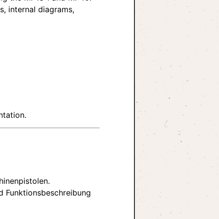
, internal diagrams,
tation.
inenpistolen.
nd Funktionsbeschreibung