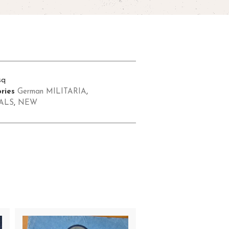
sq
ries
German MILITARIA
,
ALS
,
NEW