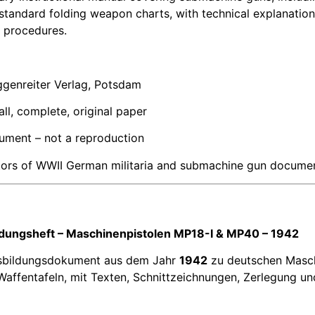
andard folding weapon charts, with technical explanations
 procedures.
ggenreiter Verlag, Potsdam
ll, complete, original paper
ment – not a reproduction
ctors of WWII German militaria and submachine gun documen
ldungsheft – Maschinenpistolen MP18-I & MP40 – 1942
Ausbildungsdokument aus dem Jahr
1942
zu deutschen Masch
 Waffentafeln, mit Texten, Schnittzeichnungen, Zerlegung u