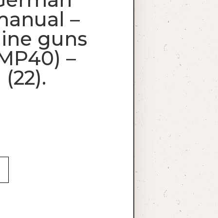
manual –
ine guns
 MP40) –
(22).