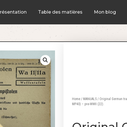
résentation
Table des matières
Mon blog
Home
/
MANUALS
/ Original German tr
MP40) – pre-WWII (22).
Original