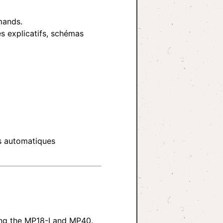
emands.
es explicatifs, schémas
s automatiques
ing the MP18-I and MP40.