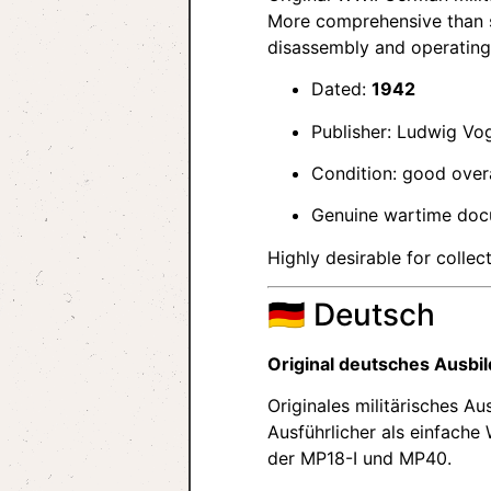
More comprehensive than st
disassembly and operating
Dated:
1942
Publisher: Ludwig Vo
Condition: good overa
Genuine wartime docu
Highly desirable for colle
🇩🇪 Deutsch
Original deutsches Ausbi
Originales militärisches 
Ausführlicher als einfache
der MP18-I und MP40.