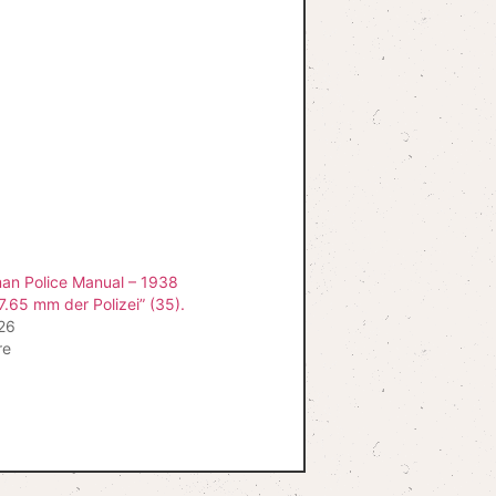
man Police Manual – 1938
 7.65 mm der Polizei” (35).
026
re