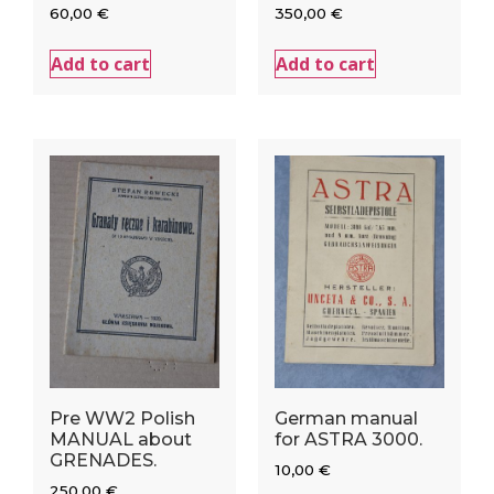
60,00
€
350,00
€
Add to cart
Add to cart
Pre WW2 Polish
German manual
MANUAL about
for ASTRA 3000.
GRENADES.
10,00
€
250,00
€