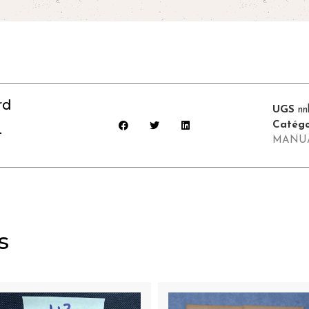
rd
UGS
nn
Catégo
–
MANU
s