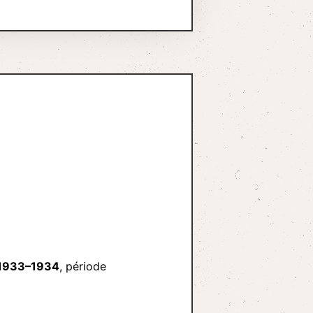
1933–1934
, période