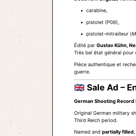
carabine,
pistolet (P08),
pistolet-mitrailleur (
M
Édité par
Gustav Kühn, Ne
Très bel état général pour
Pièce authentique et reche
guerre.
🇬🇧
Sale Ad – E
German Shooting Record 
Original German military s
Third Reich period.
Named and
partially filled
,