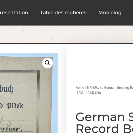
résentation
Table des matières
Mon blog
Home
/
MANUALS
/ German Shooting Re
(1933–1934) (20).
German 
Record B