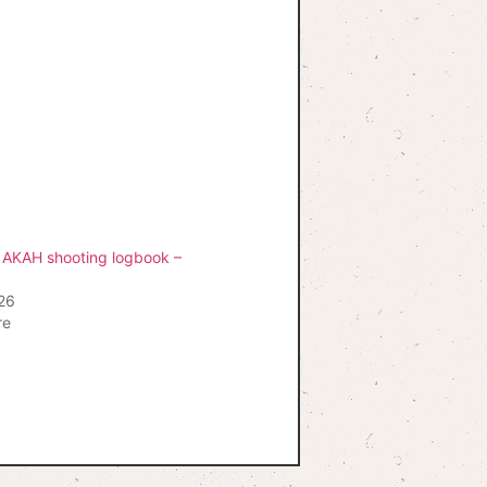
 AKAH shooting logbook –
026
re