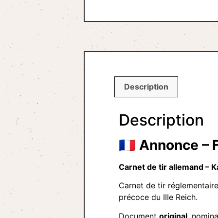
Description
Description
🇫🇷
Annonce – 
Carnet de tir allemand – K
Carnet de tir réglementair
précoce du IIIe Reich.
Document
original
, nomina