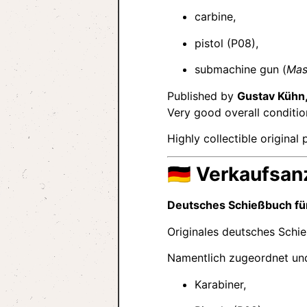
carbine,
pistol (P08),
submachine gun (
Mas
Published by
Gustav Kühn
Very good overall conditio
Highly collectible origina
🇩🇪
Verkaufsan
Deutsches Schießbuch für
Originales deutsches Schi
Namentlich zugeordnet u
Karabiner,