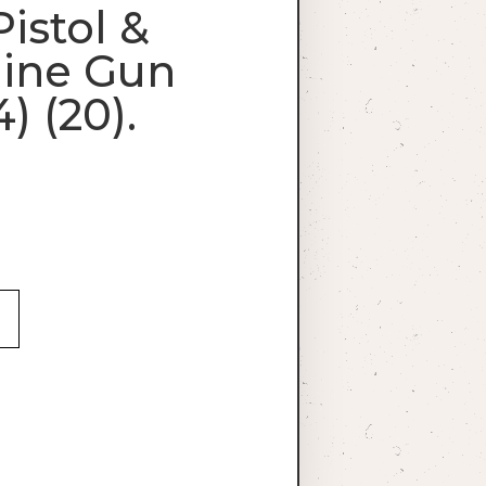
Pistol &
ine Gun
) (20).