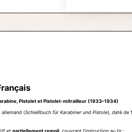
Français
arabine, Pistolet et Pistolet-mitrailleur (1933–1934)
e allemand (
Schießbuch für Karabiner und Pistole
), daté de
tif et
partiellement rempli
, couvrant l’instruction au tir :