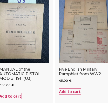
MANUAL of the
Five English Military
AUTOMATIC PISTOL
Pamphlet from WW2.
MOD of 1911 (U3)
45,00
€
350,00
€
Add to cart
Add to cart