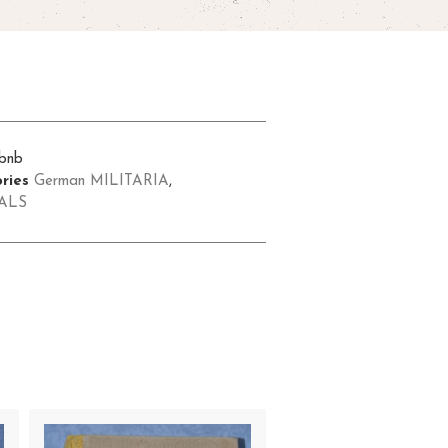
bnb
ries
German MILITARIA
,
ALS