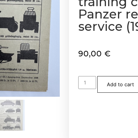
training c
Panzer r
service (1
90,00
€
Add to cart