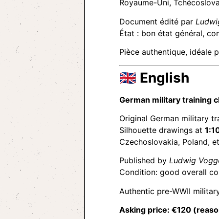
Royaume-Uni, Tchécoslova
Document édité par
Ludwi
État : bon état général, c
Pièce authentique, idéale p
🇬🇧
English
German military training 
Original German military t
Silhouette drawings at
1:1
Czechoslovakia, Poland, et
Published by
Ludwig Vogge
Condition: good overall co
Authentic pre-WWII military
Asking price: €120 (reaso