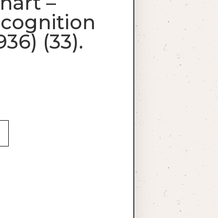
hart –
ecognition
936) (33).