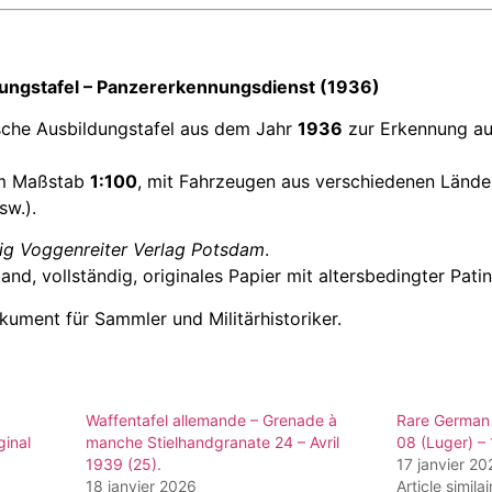
dungstafel – Panzererkennungsdienst (1936)
ische Ausbildungstafel aus dem Jahr
1936
zur Erkennung au
 im Maßstab
1:100
, mit Fahrzeugen aus verschiedenen Lände
sw.).
g Voggenreiter Verlag Potsdam
.
nd, vollständig, originales Papier mit altersbedingter Patin
ument für Sammler und Militärhistoriker.
Waffentafel allemande – Grenade à
Rare German 
ginal
manche Stielhandgranate 24 – Avril
08 (Luger) – 
1939 (25).
17 janvier 20
18 janvier 2026
Article similai