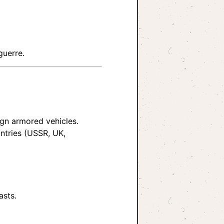
guerre.
eign armored vehicles.
ntries (USSR, UK,
asts.