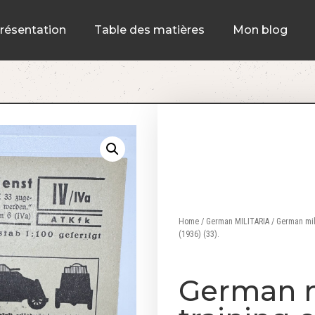
résentation
Table des matières
Mon blog
Home
/
German MILITARIA
/ German mili
(1936) (33).
German m