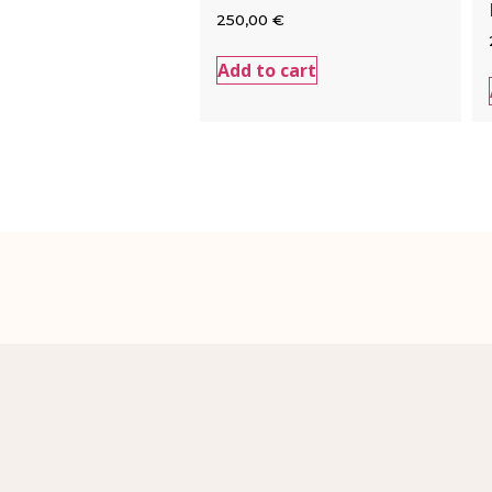
250,00
€
Add to cart
German Holsters
Copyright © 2020 germanholsters.be