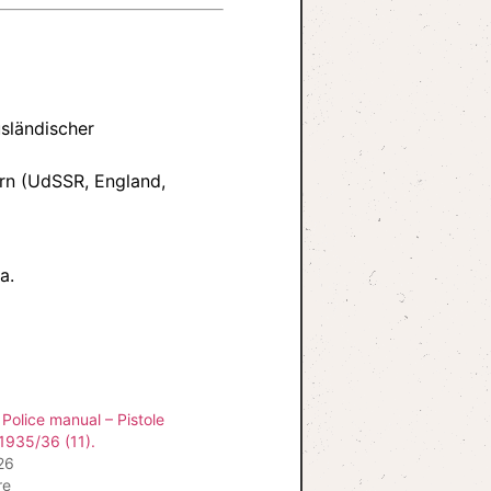
sländischer
rn (UdSSR, England,
a.
Police manual – Pistole
1935/36 (11).
26
re