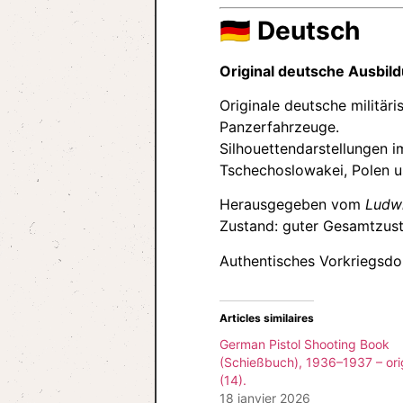
🇩🇪
Deutsch
Original deutsche Ausbil
Originale deutsche militär
Panzerfahrzeuge.
Silhouettendarstellungen
Tschechoslowakei, Polen u
Herausgegeben vom
Ludwi
Zustand: guter Gesamtzusta
Authentisches Vorkriegsdok
Articles similaires
German Pistol Shooting Book
(Schießbuch), 1936–1937 – ori
(14).
18 janvier 2026