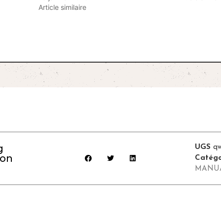
Article similaire
g
UGS
q
ion
Catégo
MANU