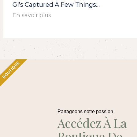
GI’s Captured A Few Things…
En savoir plus
BOUTIQUE
Partageons notre passion
Accédez À La
Boutique De