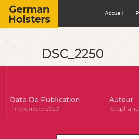
German
Accueil
P
Holsters
DSC_2250
Date De Publication
Auteur
1 novembre 2020
Stephane