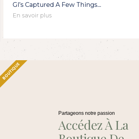
GI’s Captured A Few Things…
En savoir plus
BOUTIQUE
Partageons notre passion
Accédez À La
Boutique De