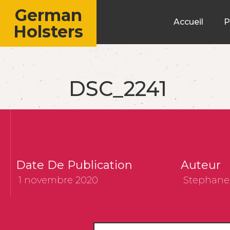
German
Accueil
P
Holsters
DSC_2241
Date De Publication
Auteur
1 novembre 2020
Stephane