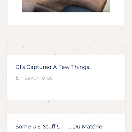
GI’s Captured A Few Things…
En savoir plus
Some U.S. Stuff !………… Du Matériel