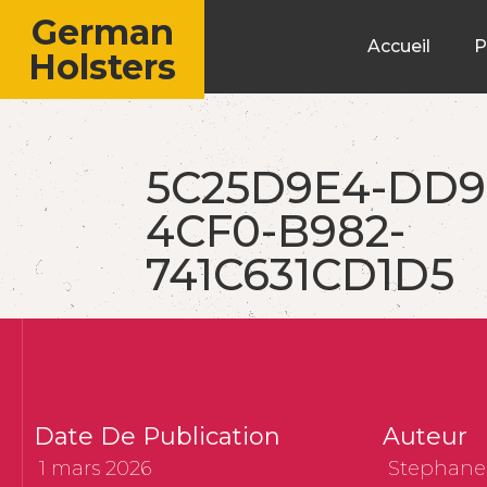
German
Accueil
P
Holsters
5C25D9E4-DD9
4CF0-B982-
741C631CD1D5
Date De Publication
Auteur
1 mars 2026
Stephane