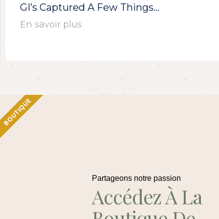
GI’s Captured A Few Things…
En savoir plus
BOUTIQUE
Partageons notre passion
Accédez À La
Boutique De