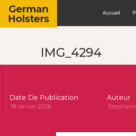
German
Accueil
P
Holsters
IMG_4294
Date De Publication
Auteur
18 janvier 2026
Stephane