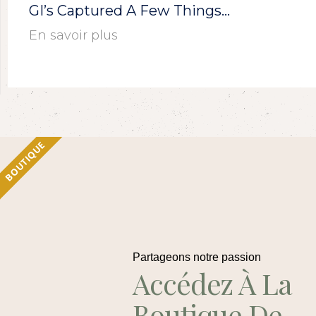
GI’s Captured A Few Things…
En savoir plus
BOUTIQUE
Partageons notre passion
Accédez À La
Boutique De