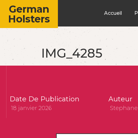
German
Accueil
P
Holsters
IMG_4285
Date De Publication
Auteur
18 janvier 2026
Stephane