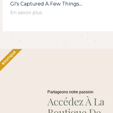
GI’s Captured A Few Things…
En savoir plus
BOUTIQUE
Partageons notre passion
Accédez À La
Boutique De