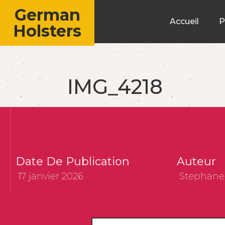
German
Accueil
P
Holsters
IMG_4218
Date De Publication
Auteur
17 janvier 2026
Stephane