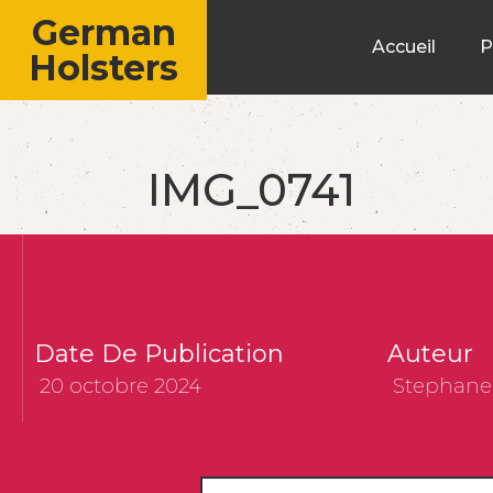
German
Accueil
P
Holsters
IMG_0741
Date De Publication
Auteur
20 octobre 2024
Stephane