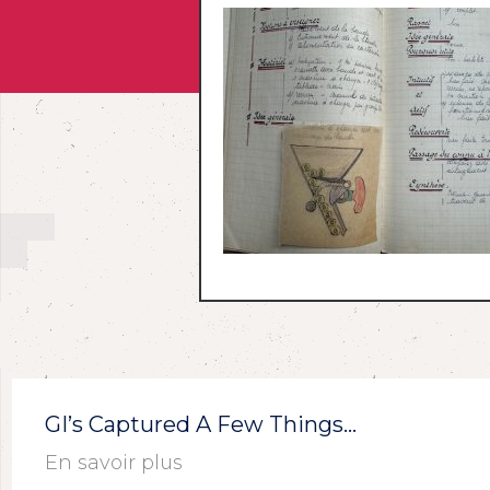
GI’s Captured A Few Things…
En savoir plus