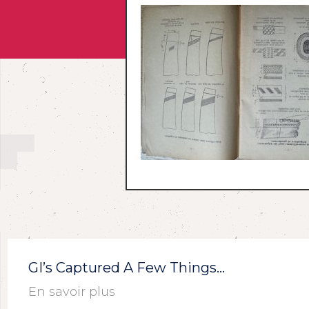
GI’s Captured A Few Things…
En savoir plus