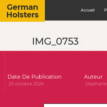
German
Accueil
P
Holsters
IMG_0753
Date De Publication
Auteur
20 octobre 2024
Stephane