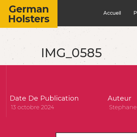
German
Accueil
P
Holsters
IMG_0585
Date De Publication
Auteur
13 octobre 2024
Stephane