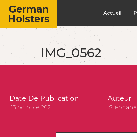
German
Accueil
P
Holsters
IMG_0562
Date De Publication
Auteur
13 octobre 2024
Stephane