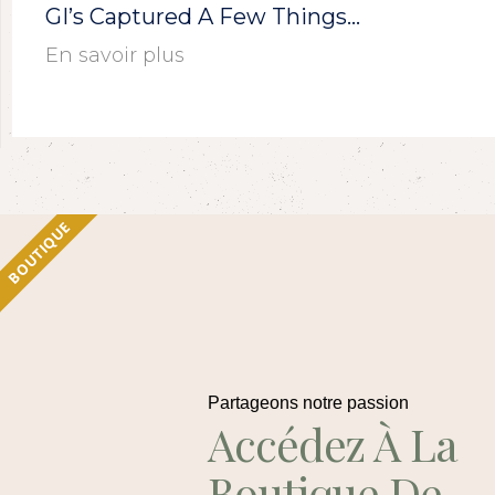
GI’s Captured A Few Things…
En savoir plus
BOUTIQUE
Partageons notre passion
Accédez À La
Boutique De