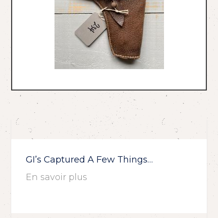
GI’s Captured A Few Things…
En savoir plus