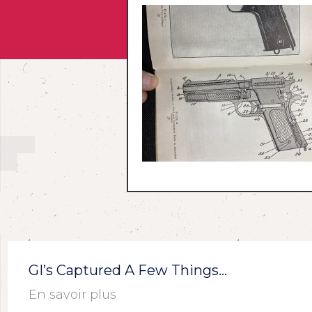
GI’s Captured A Few Things…
En savoir plus