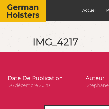
German
Accueil
P
Holsters
IMG_4217
Date De Publication
Auteur
26 décembre 2020
Stephane