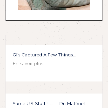
GI’s Captured A Few Things…
En savoir plus
Some U.S. Stuff !………… Du Matériel