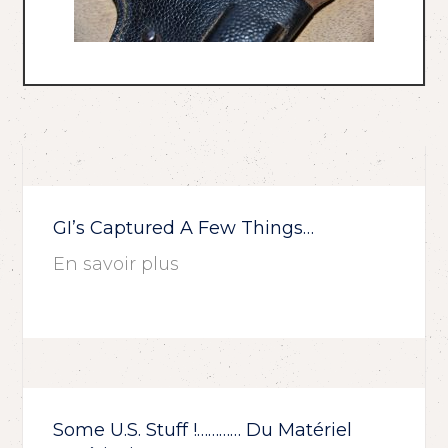
GI’s Captured A Few Things…
En savoir plus
Some U.S. Stuff !………… Du Matériel