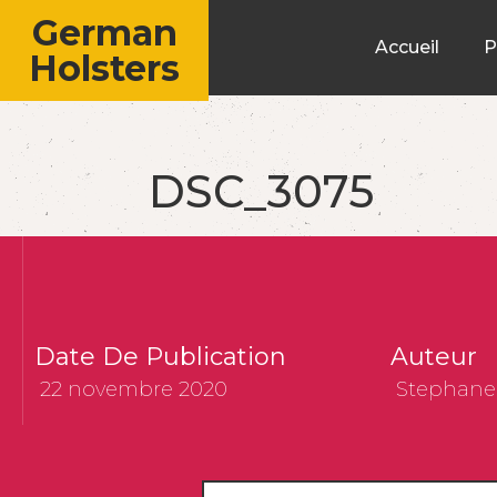
German
Accueil
P
Holsters
DSC_3075
Date De Publication
Auteur
22 novembre 2020
Stephane