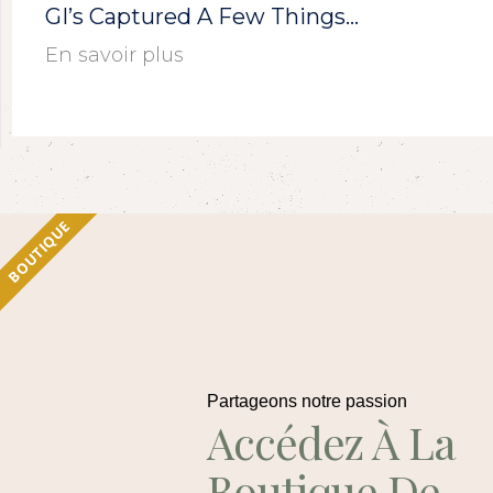
GI’s Captured A Few Things…
En savoir plus
BOUTIQUE
Partageons notre passion
Accédez À La
Boutique De