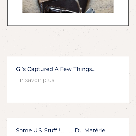
GI’s Captured A Few Things…
En savoir plus
Some U.S. Stuff !………… Du Matériel