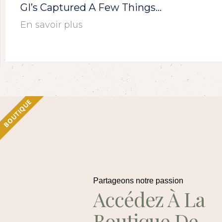
GI’s Captured A Few Things…
En savoir plus
BOUTIQUE
Partageons notre passion
Accédez À La
Boutique De