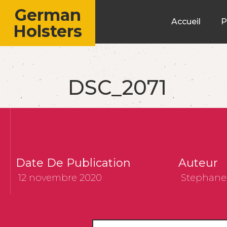
German
Accueil
P
Holsters
DSC_2071
Date De Publication
Auteur
12 novembre 2020
Stephane