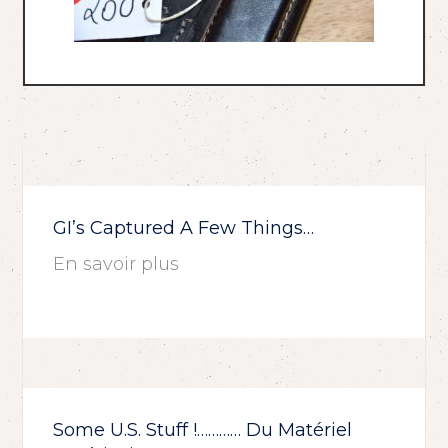
GI’s Captured A Few Things…
En savoir plus
Some U.S. Stuff !………… Du Matériel