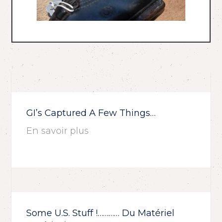
GI’s Captured A Few Things…
En savoir plus
Some U.S. Stuff !………… Du Matériel