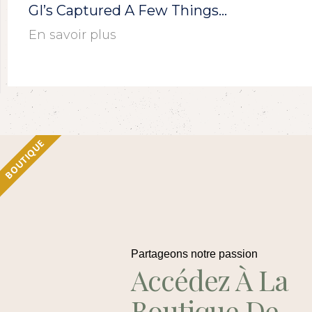
GI’s Captured A Few Things…
En savoir plus
BOUTIQUE
Partageons notre passion
Accédez À La
Boutique De