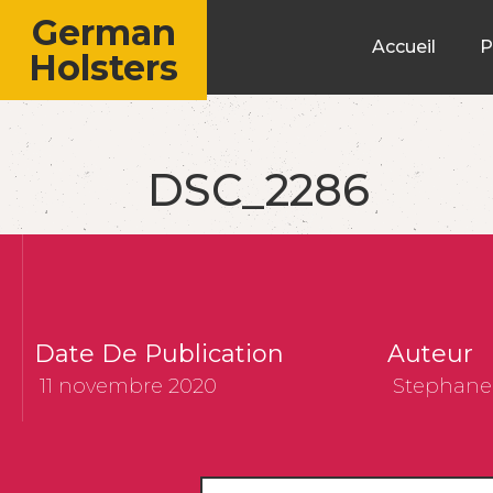
German
Accueil
P
Holsters
DSC_2286
Date De Publication
Auteur
11 novembre 2020
Stephane