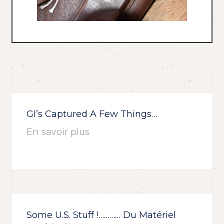
GI’s Captured A Few Things…
En savoir plus
Some U.S. Stuff !………… Du Matériel