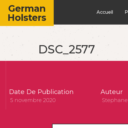
German
Accueil
P
Holsters
DSC_2577
Date De Publication
Auteur
5 novembre 2020
Stephane