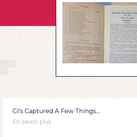
GI’s Captured A Few Things…
En savoir plus